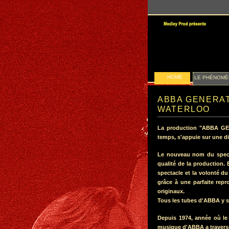
HOME
LE PHÉNOMÈ
ABBA GENERATIO
WATERLOO
La production "ABBA GEN
temps, s'appuie sur une di
Le nouveau nom du spec
qualité de la production. B
spectacle et la volonté d
grâce à une parfaite rep
originaux.
Tous les tubes d'ABBA y so
Depuis 1974, année où le
musique d'ABBA a traversé