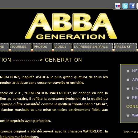
.
NE
TOURNÉE
PHOTOS
VIDEOS
LA PRESSE EN PARLE
PRESS KIT
N -------------> GENERATION
N
ERATION", inspirée d'ABBA le plus grand quatuor de tous les
AR
rection artistique sans cesse renouvelée et enrichie.
LI
tacle en 2011, "GENERATION WATERLOO", ne change en rien la
PR
ien au contraire, il reflète la constante évolution de la qualité du
u groupe d'être considéré comme le meilleur tribute band "ABBA",
CONC
roduction musicale et une mise en scène extrêmement fidèle aux
Wat
nt interprétés avec perfection.
 groupe original a été découvert avec la chanson WATERLOO, la
This text 
 plusieurs générations.