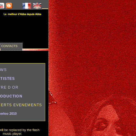
CONTACTS
EWS
TISTES
VRE D OR
ODUCTION
ERTS EVENEMENTS
erloo 2010
will be replaced by the flash
music player.